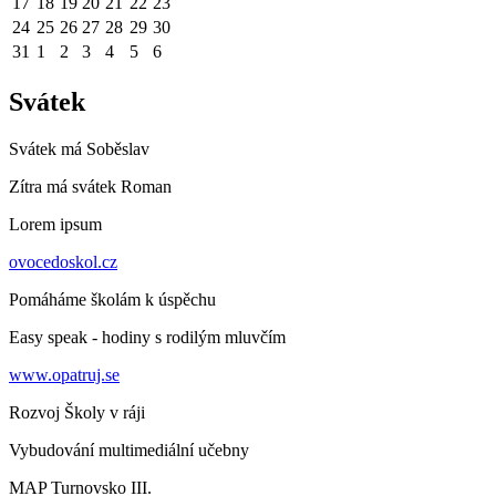
17
18
19
20
21
22
23
24
25
26
27
28
29
30
31
1
2
3
4
5
6
Svátek
Svátek má
Soběslav
Zítra má svátek
Roman
Lorem ipsum
ovocedoskol.cz
Pomáháme školám k úspěchu
Easy speak - hodiny s rodilým mluvčím
www.opatruj.se
Rozvoj Školy v ráji
Vybudování multimediální učebny
MAP Turnovsko III.