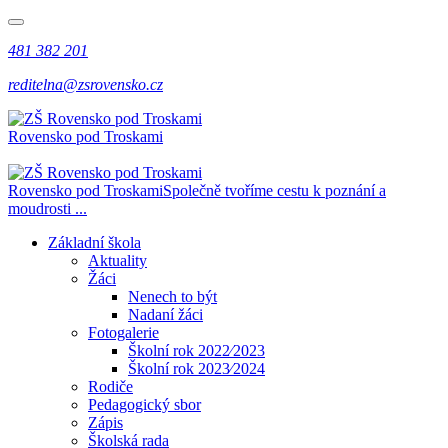
481 382 201
reditelna@zsrovensko.cz
Rovensko pod Troskami
Rovensko pod Troskami
Společně tvoříme cestu k poznání a
moudrosti ...
Základní škola
Aktuality
Žáci
Nenech to být
Nadaní žáci
Fotogalerie
Školní rok 2022⁄2023
Školní rok 2023⁄2024
Rodiče
Pedagogický sbor
Zápis
Školská rada