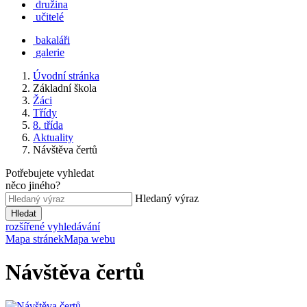
družina
učitelé
bakaláři
galerie
Úvodní stránka
Základní škola
Žáci
Třídy
8. třída
Aktuality
Návštěva čertů
Potřebujete vyhledat
něco jiného?
Hledaný výraz
Hledat
rozšířené vyhledávání
Mapa stránek
Mapa webu
Návštěva čertů