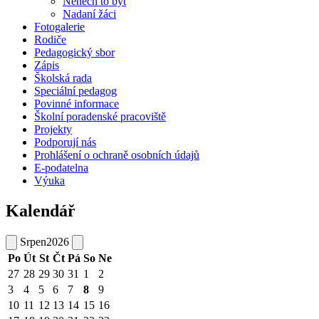
Nenech to být
Nadaní žáci
Fotogalerie
Rodiče
Pedagogický sbor
Zápis
Školská rada
Speciální pedagog
Povinné informace
Školní poradenské pracoviště
Projekty
Podporují nás
Prohlášení o ochraně osobních údajů
E-podatelna
Výuka
Kalendář
Srpen
2026
Po
Út
St
Čt
Pá
So
Ne
27
28
29
30
31
1
2
3
4
5
6
7
8
9
10
11
12
13
14
15
16