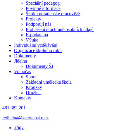
Speciální pedagog
Povinné informace
Školní poradenské pracoviště
Projekty
Podporují nás
Prohlášení o ochraně osobních údajů
E-podatelna
Výuka
Individuální vzdělávání
Organizace školního roku
Dokumenty
Jídelna
Dokumenty ŠJ
Volnočas
Sport
Základní umělecká škola
Kroužky
Družina
Kontakty
481 382 201
reditelna@zsrovensko.cz
třídy