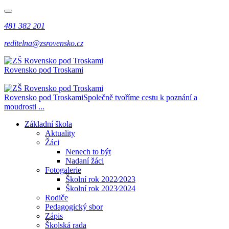
481 382 201
reditelna@zsrovensko.cz
Rovensko pod Troskami
Rovensko pod Troskami
Společně tvoříme cestu k poznání a
moudrosti ...
Základní škola
Aktuality
Žáci
Nenech to být
Nadaní žáci
Fotogalerie
Školní rok 2022⁄2023
Školní rok 2023⁄2024
Rodiče
Pedagogický sbor
Zápis
Školská rada