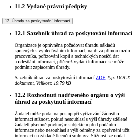
11.2
Vydané právní předpisy
12.
Úhrady za poskytování informací
12.1
Sazebník úhrad za poskytování informací
Organizace je oprávněna požadovat úhradu nákladů
spojených s vyhledáváním informací, např. za přímou mzdu
pracovníka, pořizování kopií a technických nosičů dat
a odesílání informací, přičemž vydání informace se může
podmínit zaplacením úhrady.
Sazebník úhrad za poskytování informací
ZDE
Typ: DOCX
dokument, Velikost: 19.79 kB
12.2
Rozhodnutí nadřízeného orgánu o výši
úhrad za poskytnutí informací
Žadatel může podat na postup při vyřizování žádosti o
informaci stížnost, pokud nesouhlasí s výší úhrady sdělené
žadateli písemně povinným subjektem před podáním
informace nebo nesouhlasí s výší odměny za oprávnění užít
informaci na základě licenční smlouvy. Stížnost lze podat