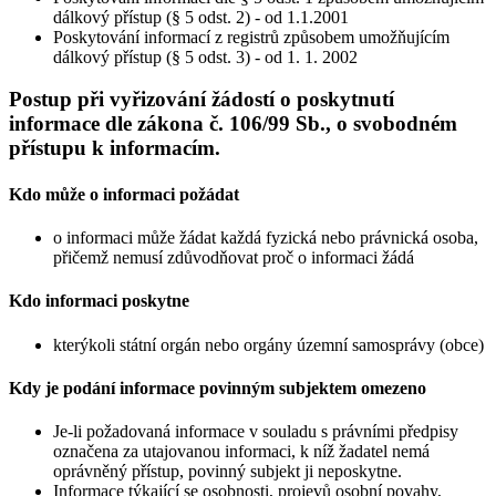
dálkový přístup (§ 5 odst. 2) - od 1.1.2001
Poskytování informací z registrů způsobem umožňujícím
dálkový přístup (§ 5 odst. 3) - od 1. 1. 2002
Postup při vyřizování žádostí o poskytnutí
informace dle zákona č. 106/99 Sb., o svobodném
přístupu k informacím.
Kdo může o informaci požádat
o informaci může žádat každá fyzická nebo právnická osoba,
přičemž nemusí zdůvodňovat proč o informaci žádá
Kdo informaci poskytne
kterýkoli státní orgán nebo orgány územní samosprávy (obce)
Kdy je podání informace povinným subjektem omezeno
Je-li požadovaná informace v souladu s právními předpisy
označena za utajovanou informaci, k níž žadatel nemá
oprávněný přístup, povinný subjekt ji neposkytne.
Informace týkající se osobnosti, projevů osobní povahy,