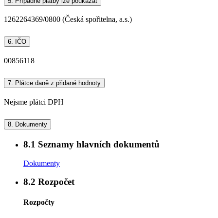
5.
Případné platby lze poukázat
1262264369/0800 (Česká spořitelna, a.s.)
6.
IČO
00856118
7.
Plátce daně z přidané hodnoty
Nejsme plátci DPH
8.
Dokumenty
8.1
Seznamy hlavních dokumentů
Dokumenty
8.2
Rozpočet
Rozpočty