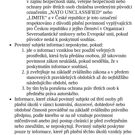
v zájmu bezpečnosti státu, veřejné bezpečnosti nebo
ochrany práv třetích osob chráněna uvedenými původci
označením „NATO UNCLASSIFIED“ nebo
„LIMITE“ a v České republice je toto označení
respektováno z důvodů plnění povinností vyplývajících
pro Českou republiku z jejího členství v Organizaci
Severoatlantické smlouvy nebo Evropské unii, pokud
původce nedal k poskytnutí souhlas.
Povinný subjekt informaci neposkytne, pokud:
jde o informaci vzniklou bez použití veřejných
prostředků, která byla předána osobou, jíž takovouto
povinnost zákon neukládá, pokud nesdělila, že s
poskytnutím informace souhlasí,
ji zveřejňuje na základě zvláštního zákona a v předem
stanovených pravidelných obdobích až do nejbližšího
následujícího období, nebo
by tím byla porušena ochrana práv třetích osob k
předmětu práva autorského.
Informace, které získal povinný subjekt od třetí osoby při
plnění úkolů v rámci kontrolní, dozorové, dohledové nebo
obdobné činnosti prováděné na základě zvláštního právního
předpisu, podle kterého se na ně vztahuje povinnost
mlčenlivosti anebo jiný postup chránící je před zveřejněním
nebo zneužitím, se neposkytují. Povinný subjekt poskytne
pouze ty informace, které při plnění těchto úkolů vznikly jeho