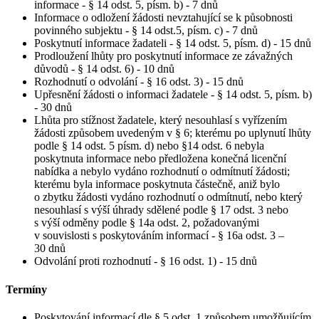
informace - § 14 odst. 5, písm. b) - 7 dnů
Informace o odložení žádosti nevztahující se k působnosti
povinného subjektu - § 14 odst.5, písm. c) - 7 dnů
Poskytnutí informace žadateli - § 14 odst. 5, písm. d) - 15 dnů
Prodloužení lhůty pro poskytnutí informace ze závažných
důvodů - § 14 odst. 6) - 10 dnů
Rozhodnutí o odvolání - § 16 odst. 3) - 15 dnů
Upřesnění žádosti o informaci žadatele - § 14 odst. 5, písm. b)
- 30 dnů
Lhůta pro stížnost žadatele, který nesouhlasí s vyřízením
žádosti způsobem uvedeným v § 6; kterému po uplynutí lhůty
podle § 14 odst. 5 písm. d) nebo §14 odst. 6 nebyla
poskytnuta informace nebo předložena konečná licenční
nabídka a nebylo vydáno rozhodnutí o odmítnutí žádosti;
kterému byla informace poskytnuta částečně, aniž bylo
o zbytku žádosti vydáno rozhodnutí o odmítnutí, nebo který
nesouhlasí s výší úhrady sdělené podle § 17 odst. 3 nebo
s výší odměny podle § 14a odst. 2, požadovanými
v souvislosti s poskytováním informací - § 16a odst. 3 –
30 dnů
Odvolání proti rozhodnutí - § 16 odst. 1) - 15 dnů
Termíny
Poskytování informací dle § 5 odst. 1 způsobem umožňujícím