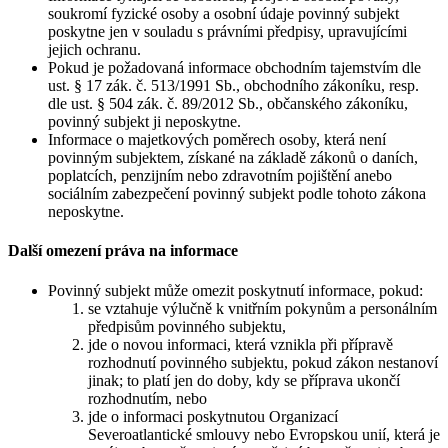
soukromí fyzické osoby a osobní údaje povinný subjekt
poskytne jen v souladu s právními předpisy, upravujícími
jejich ochranu.
Pokud je požadovaná informace obchodním tajemstvím dle
ust. § 17 zák. č. 513/1991 Sb., obchodního zákoníku, resp.
dle ust. § 504 zák. č. 89/2012 Sb., občanského zákoníku,
povinný subjekt ji neposkytne.
Informace o majetkových poměrech osoby, která není
povinným subjektem, získané na základě zákonů o daních,
poplatcích, penzijním nebo zdravotním pojištění anebo
sociálním zabezpečení povinný subjekt podle tohoto zákona
neposkytne.
Další omezení práva na informace
Povinný subjekt může omezit poskytnutí informace, pokud:
se vztahuje výlučně k vnitřním pokynům a personálním
předpisům povinného subjektu,
jde o novou informaci, která vznikla při přípravě
rozhodnutí povinného subjektu, pokud zákon nestanoví
jinak; to platí jen do doby, kdy se příprava ukončí
rozhodnutím, nebo
jde o informaci poskytnutou Organizací
Severoatlantické smlouvy nebo Evropskou unií, která je