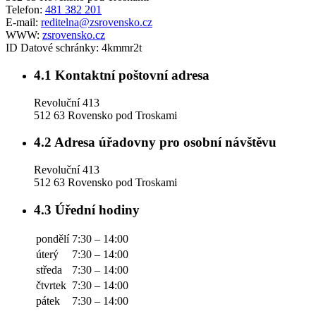
Telefon:
481 382 201
E-mail:
reditelna@zsrovensko.cz
WWW:
zsrovensko.cz
ID Datové schránky:
4kmmr2t
4.1
Kontaktní poštovní adresa
Revoluční 413
512 63 Rovensko pod Troskami
4.2
Adresa úřadovny pro osobní návštěvu
Revoluční 413
512 63 Rovensko pod Troskami
4.3
Úřední hodiny
pondělí
7:30 – 14:00
úterý
7:30 – 14:00
středa
7:30 – 14:00
čtvrtek
7:30 – 14:00
pátek
7:30 – 14:00