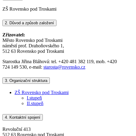
ZŠ Rovensko pod Troskami
2.
Důvod a způsob založení
Zřizovatel:
Město Rovensko pod Troskami
náměstí prof. Drahoňovského 1,
512 63 Rovensko pod Troskami
Starostka Jiřina Bláhová: tel. +420 481 382 119, mob. +420
724 149 530, e-mail:
starosta@rovensko.cz
3.
Organizační struktura
ZŠ Rovensko pod Troskami
I.stupeň
II.stupeň
4.
Kontaktní spojení
Revoluční 413
512 63 Rovensko pod Troskami