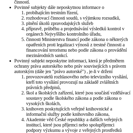
činností.
Povinné subjekty dále neposkytnou informace o
probíhajícím trestním řízení,
rozhodovací činnosti soudů, s výjimkou rozsudků,
plnění úkolů zpravodajských služeb
přípravě, průběhu a projednávání výsledků kontrol v
orgánech Nejvyššího kontrolního úřadu,
činnosti Ministerstva financí podle zákona o některých
opatřeních proti legalizaci výnosů z trestné činnosti a
financování terorismu nebo podle zákona o provádění
mezinárodních sankcí.
Povinný subjekt neposkytne informaci, která je předmětem
ochrany práva autorského nebo práv souvisejících s právem
autorským (dále jen "právo autorské") , je-li v držení
provozovatelů rozhlasového nebo televizního vysílání,
kteří toto vysílání provozují na základě zvláštních
právních předpisů,
škol a školských zařízení, které jsou součástí vzdělávací
soustavy podle školského zákona a podle zákona o
vysokých školách,
knihoven poskytujících veřejné knihovnické a
informační služby podle knihovního zákona,
Akademie věd České republiky a dalších veřejných
institucí, které jsou příjemci nebo spolupříjemci
podpory výzkumu a vývoje z veřejných prostředků