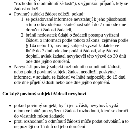
"rozhodnutí o odmítnutí žádosti"), s výjimkou případů, kdy se
žádost odloží.
Povinný subjekt žádost odloží, pokud:
se požadované informace nevztahují k jeho působnosti
a tuto odůvodněnou skutečnost sdělí do 7 dnů ode dne
doručení žádosti žadateli,
bránil nedostatek údajů o žadateli postupu vyřízení
žádosti o informaci podle tohoto zákona, zejména podle
§ 14a nebo 15, povinný subjekt vyzval žadatele ve
lhůtě do 7 dnů ode dne podání žádosti, aby žádost
doplnil, avšak žadatel nevyhověl této výzvě do 30 dnů
ode dne jejího doručení.
Nevydá-li povinný subjekt rozhodnutí o odmítnutí žádosti,
nebo pokud povinný subjekt žádost neodloží, poskytne
informaci v souladu se žádostí ve lhůtě nejpozději do 15 dnů
ode dne přijetí žádosti nebo ode dne jejího doplnění.
Co když povinný subjekt žádosti nevyhoví
pokud povinný subjekt, byť i jen z části, nevyhoví, vydá
o tom ve lhůtě pro vyřízení žádosti rozhodnutí, které se doručí
do vlastních rukou žadatele
proti rozhodnutí o odmítnutí žádosti může podat odvolání, a to
nejpozději do 15 dnů od jeho doručení