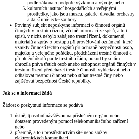
podle zákona o podpoře výzkumu a vývoje, nebo
kulturních institucí hospodařících s veřejnými
prostředky, jako jsou muzea, galerie, divadla, orchestry
a další umělecké soubory.
Povinný subjekt neposkytne informaci o činnosti orgánů
činných v trestním řízení, včetně informací ze spisů, a to i
spisů, v nichž nebylo zahájeno trestní řízení, dokumentů,
materiálů a zpráv o postupu při prověřování oznámení, které
vznikly činností těchto orgánů při ochraně bezpečnosti osob,
majetku a veřejného pořádku, předcházení trestné činnosti a
při plnění úkolů podle trestního řádu, pokud by se tím
ohrozila práva třetích osob anebo schopnost orgánů činných v
trestním řízení předcházet trestné činnosti, vyhledávat nebo
odhalovat trestnou činnost nebo stíhat trestné činy nebo
zajišťovat bezpečnost České republiky.
Jak se o informaci žádá
Žádost o poskytnutí informace se podává
ústně, tj osobní návštěvou na příslušném orgánu nebo
dotazem provedeným pomocí telekomunikačního zařízení
nebo
písemně, a to i prostřednictvím sítě nebo služby
elektronických komunikací.