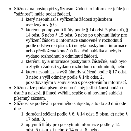
Stížnost na postup při vyřizování žádosti o informace (dále jen
"stížnost") může podat žadatel,
který nesouhlasí s vyřízením žádosti způsobem
uvedeným v § 6,
kterému po uplynutí lhůty podle § 14 odst. 5 písm. d), §
14 odst. 6 nebo § 15 odst. 3 nebo po uplynutí lhůty pro
vyřízení žádosti o informace stanovené v rozhodnutí
podle odstavce 6 písm. b) nebyla poskytnuta informace
nebo předložena konečná licenční nabídka a nebylo
vydáno rozhodnutí o odmítnutí žádosti,
kterému byla informace poskytnuta částečně, aniž bylo
o zbytku žádosti vydáno rozhodnutí o odmítnutí, nebo
který nesouhlasí s výší úhrady sdělené podle § 17 odst.
3 nebo s výší odměny podle § 14b odst. 2,
požadovanými v souvislosti s poskytováním informací.
Stížnost lze podat písemně nebo ústně; je-li stížnost podána
ústně a nelze-li ji ihned vyřídit, sepíše o ní povinný subjekt
písemný záznam.
Stížnost se podává u povinného subjektu, a to do 30 dnů ode
dne
doručení sdělení podle § 6, § 14 odst. 5 písm. c) nebo §
17 odst. 3,
uplynutí lhůty pro poskytnutí informace podle § 14
odst. 5 písm. d) nebo § 14 odst. 6, nebo