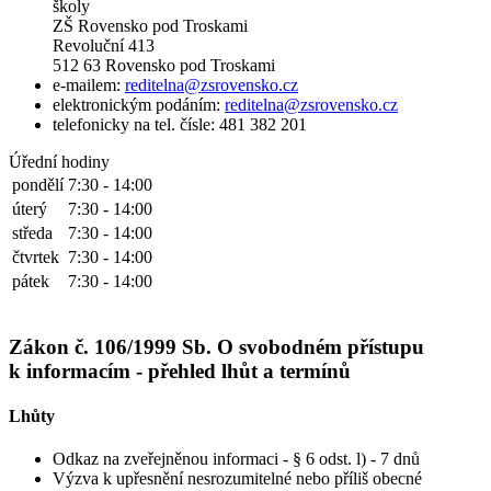
školy
ZŠ Rovensko pod Troskami
Revoluční 413
512 63 Rovensko pod Troskami
e-mailem:
reditelna@zsrovensko.cz
elektronickým podáním:
reditelna@zsrovensko.cz
telefonicky na tel. čísle: 481 382 201
Úřední hodiny
pondělí
7:30 - 14:00
úterý
7:30 - 14:00
středa
7:30 - 14:00
čtvrtek
7:30 - 14:00
pátek
7:30 - 14:00
Zákon č. 106/1999 Sb. O svobodném přístupu
k informacím - přehled lhůt a termínů
Lhůty
Odkaz na zveřejněnou informaci - § 6 odst. l) - 7 dnů
Výzva k upřesnění nesrozumitelné nebo příliš obecné