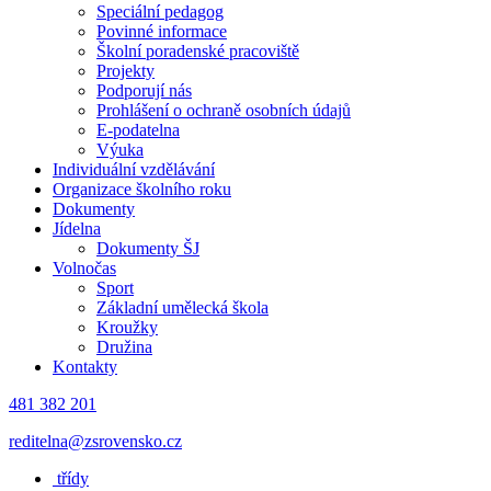
Speciální pedagog
Povinné informace
Školní poradenské pracoviště
Projekty
Podporují nás
Prohlášení o ochraně osobních údajů
E-podatelna
Výuka
Individuální vzdělávání
Organizace školního roku
Dokumenty
Jídelna
Dokumenty ŠJ
Volnočas
Sport
Základní umělecká škola
Kroužky
Družina
Kontakty
481 382 201
reditelna@zsrovensko.cz
třídy