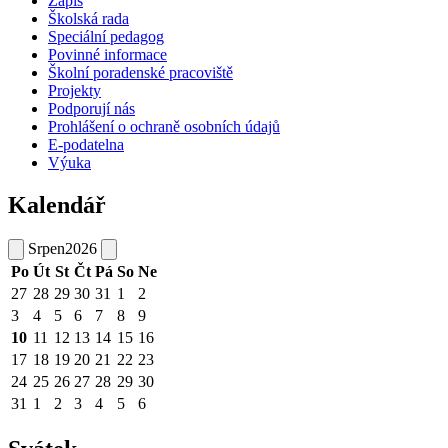
Zápis
Školská rada
Speciální pedagog
Povinné informace
Školní poradenské pracoviště
Projekty
Podporují nás
Prohlášení o ochraně osobních údajů
E-podatelna
Výuka
Kalendář
Srpen
2026
Po
Út
St
Čt
Pá
So
Ne
27
28
29
30
31
1
2
3
4
5
6
7
8
9
10
11
12
13
14
15
16
17
18
19
20
21
22
23
24
25
26
27
28
29
30
31
1
2
3
4
5
6