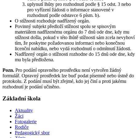
uplynutí lhůty pro rozhodnutí podle § 15 odst. 3 nebo
pro vyřízení žádosti o informace stanovené v
rozhodnutí podle odstavce 6 písm. b).
O stížnosti rozhoduje nadřízený orgán.
Povinný subjekt předloží stížnost spolu se spisovým
materiálem nadřízenému orgánu do 7 dnů ode dne, kdy mu
stížnost došla, pokud v této lhůtě stížnosti sám zcela nevyhoví
tím, že poskytne požadovanou informaci nebo konečnou
licenční nabídku, nebo vydá rozhodnutí o odmítnutí žádosti.
Nadřízený orgán o stížnosti rozhodne do 15 dnů ode dne, kdy
mu byla předložena.
Pozn.
Pro podání opravného prostředku není vytvořen žádný
formulář. Opravný prostředek lze buď podat písemně nebo ústně do
protokolu. Z podání musí být zřejmé, kdo jej činí a proti jakému
rozhodnutí je podání učiněno.
Základní škola
Aktuality
Žáci
Fotogalerie
Rodiče
Pedagogický sbor