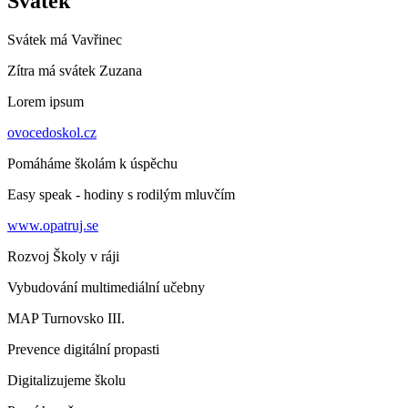
Svátek
Svátek má
Vavřinec
Zítra má svátek
Zuzana
Lorem ipsum
ovocedoskol.cz
Pomáháme školám k úspěchu
Easy speak - hodiny s rodilým mluvčím
www.opatruj.se
Rozvoj Školy v ráji
Vybudování multimediální učebny
MAP Turnovsko III.
Prevence digitální propasti
Digitalizujeme školu