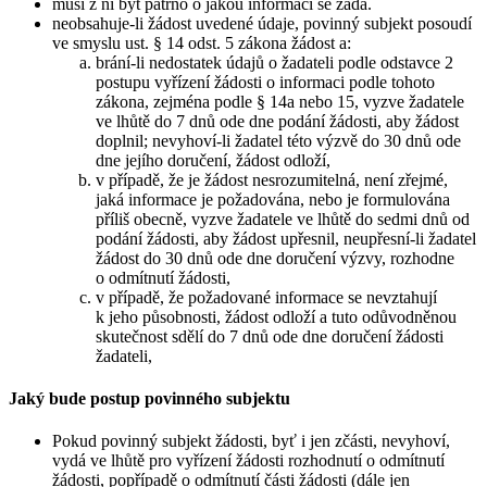
musí z ní být patrno o jakou informaci se žádá.
neobsahuje-li žádost uvedené údaje, povinný subjekt posoudí
ve smyslu ust. § 14 odst. 5 zákona žádost a:
brání-li nedostatek údajů o žadateli podle odstavce 2
postupu vyřízení žádosti o informaci podle tohoto
zákona, zejména podle § 14a nebo 15, vyzve žadatele
ve lhůtě do 7 dnů ode dne podání žádosti, aby žádost
doplnil; nevyhoví-li žadatel této výzvě do 30 dnů ode
dne jejího doručení, žádost odloží,
v případě, že je žádost nesrozumitelná, není zřejmé,
jaká informace je požadována, nebo je formulována
příliš obecně, vyzve žadatele ve lhůtě do sedmi dnů od
podání žádosti, aby žádost upřesnil, neupřesní-li žadatel
žádost do 30 dnů ode dne doručení výzvy, rozhodne
o odmítnutí žádosti,
v případě, že požadované informace se nevztahují
k jeho působnosti, žádost odloží a tuto odůvodněnou
skutečnost sdělí do 7 dnů ode dne doručení žádosti
žadateli,
Jaký bude postup povinného subjektu
Pokud povinný subjekt žádosti, byť i jen zčásti, nevyhoví,
vydá ve lhůtě pro vyřízení žádosti rozhodnutí o odmítnutí
žádosti, popřípadě o odmítnutí části žádosti (dále jen