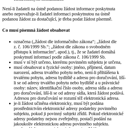
Není-li žadateli na ústně podanou žádost informace poskytnuta
anebo nepovažuje-li žadatel informaci poskytnutou na ústně
podanou žádost za dostačující, je třeba podat žádost písemně.
Co musí písemná žádost obsahovat
označena („žádost dle informačního zákona“; „žádost dle
z. č. 106/1999 Sb.“; „žádost dle zákona o svobodném
přístupu k informacím“, apod.), tj., že se žadatel domáhá
poskytnutí informací podle zákona č. 106/1999 Sb.
musí v ní být určeno, kterému povinném subjektu je určena,
musí obsahovat u fyzické osoby: jméno, příjmení, datum
narození, adresu trvalého pobytu nebo, není-li přihlášena k
trvalému pobytu, adresu bydliště a adresu pro doručování, liší-
li se od adresy trvalého pobytu nebo bydliště a u právnické
osoby: název, identifikační číslo osoby, adresu sídla a adresu
pro doručování, liší-li se od adresy sídla, která žádost podává.
Adresou pro doručování se rozumí též elektronická adresa.
je-li žádost učiněna elektronicky, musí být podána
prostřednictvím elektronické adresy podatelny povinného
subjektu, pokud ji povinný subjekt zřídil. Pokud elektronické
adresy podatelny nejsou zveřejněny, postačí podání na
jakoukoliv elektronickou adresu povinného subjektu.