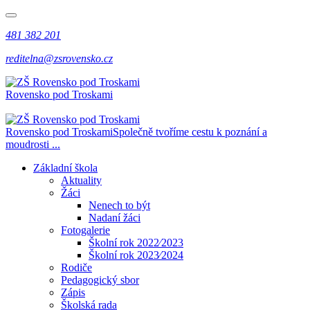
481 382 201
reditelna@zsrovensko.cz
Rovensko pod Troskami
Rovensko pod Troskami
Společně tvoříme cestu k poznání a
moudrosti ...
Základní škola
Aktuality
Žáci
Nenech to být
Nadaní žáci
Fotogalerie
Školní rok 2022⁄2023
Školní rok 2023⁄2024
Rodiče
Pedagogický sbor
Zápis
Školská rada