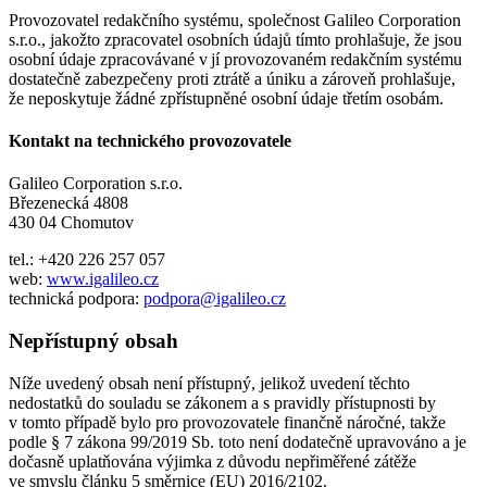
Provozovatel redakčního systému, společnost Galileo Corporation
s.r.o., jakožto zpracovatel osobních údajů tímto prohlašuje, že jsou
osobní údaje zpracovávané v jí provozovaném redakčním systému
dostatečně zabezpečeny proti ztrátě a úniku a zároveň prohlašuje,
že neposkytuje žádné zpřístupněné osobní údaje třetím osobám.
Kontakt na technického provozovatele
Galileo Corporation s.r.o.
Březenecká 4808
430 04 Chomutov
tel.: +420 226 257 057
web:
www.igalileo.cz
technická podpora:
podpora@igalileo.cz
Nepřístupný obsah
Níže uvedený obsah není přístupný, jelikož uvedení těchto
nedostatků do souladu se zákonem a s pravidly přístupnosti by
v tomto případě bylo pro provozovatele finančně náročné, takže
podle § 7 zákona 99/2019 Sb. toto není dodatečně upravováno a je
dočasně uplatňována výjimka z důvodu nepřiměřené zátěže
ve smyslu článku 5 směrnice (EU) 2016/2102.