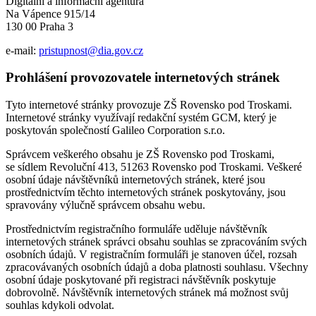
Digitální a informační agentura
Na Vápence 915/14
130 00 Praha 3
e-mail:
pristupnost@dia.gov.cz
Prohlášení provozovatele internetových stránek
Tyto internetové stránky provozuje ZŠ Rovensko pod Troskami.
Internetové stránky využívají redakční systém GCM, který je
poskytován společností Galileo Corporation s.r.o.
Správcem veškerého obsahu je ZŠ Rovensko pod Troskami,
se sídlem Revoluční 413, 51263 Rovensko pod Troskami. Veškeré
osobní údaje návštěvníků internetových stránek, které jsou
prostřednictvím těchto internetových stránek poskytovány, jsou
spravovány výlučně správcem obsahu webu.
Prostřednictvím registračního formuláře uděluje návštěvník
internetových stránek správci obsahu souhlas se zpracováním svých
osobních údajů. V registračním formuláři je stanoven účel, rozsah
zpracovávaných osobních údajů a doba platnosti souhlasu. Všechny
osobní údaje poskytované při registraci návštěvník poskytuje
dobrovolně. Návštěvník internetových stránek má možnost svůj
souhlas kdykoli odvolat.