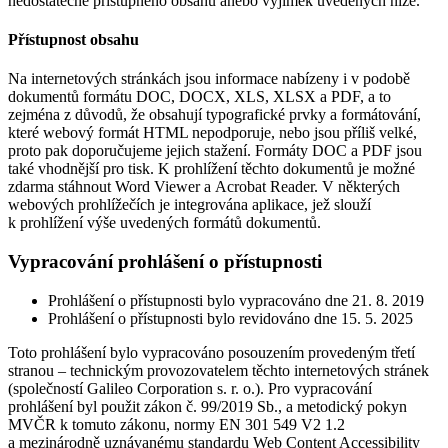
nedostatečně přístupného obsahu anebo výjimek uvedených níže.
Přístupnost obsahu
Na internetových stránkách jsou informace nabízeny i v podobě
dokumentů formátu DOC, DOCX, XLS, XLSX a PDF, a to
zejména z důvodů, že obsahují typografické prvky a formátování,
které webový formát HTML nepodporuje, nebo jsou příliš velké,
proto pak doporučujeme jejich stažení. Formáty DOC a PDF jsou
také vhodnější pro tisk. K prohlížení těchto dokumentů je možné
zdarma stáhnout Word Viewer a Acrobat Reader. V některých
webových prohlížečích je integrována aplikace, jež slouží
k prohlížení výše uvedených formátů dokumentů.
Vypracování prohlášení o přístupnosti
Prohlášení o přístupnosti bylo vypracováno dne 21. 8. 2019
Prohlášení o přístupnosti bylo revidováno dne 15. 5. 2025
Toto prohlášení bylo vypracováno posouzením provedeným třetí
stranou – technickým provozovatelem těchto internetových stránek
(společností Galileo Corporation s. r. o.). Pro vypracování
prohlášení byl použit zákon č. 99/2019 Sb., a metodický pokyn
MVČR k tomuto zákonu, normy EN 301 549 V2 1.2
a mezinárodně uznávanému standardu Web Content Accessibility