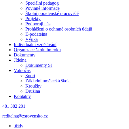
Speciální pedagog
Povinné informace
Školní poradenské pracoviště
Projekty
Podporují nás
Prohlášení o ochraně osobních údajů
E-podatelna
Výuka
Individuální vzdělávání
Organizace školního roku
Dokumenty
Jídelna
Dokumenty ŠJ
Volnočas
Sport
Základní umělecká škola
Kroužky
Družina
Kontakty
481 382 201
reditelna@zsrovensko.cz
třídy