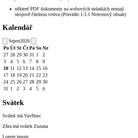
některé PDF dokumenty na webových stránkách nemají
strojově čitelnou vrstvu (Pravidlo 1.1.1 Netextový obsah)
Kalendář
Srpen
2026
Po
Út
St
Čt
Pá
So
Ne
27
28
29
30
31
1
2
3
4
5
6
7
8
9
10
11
12
13
14
15
16
17
18
19
20
21
22
23
24
25
26
27
28
29
30
31
1
2
3
4
5
6
Svátek
Svátek má
Vavřinec
Zítra má svátek
Zuzana
Lorem ipsum