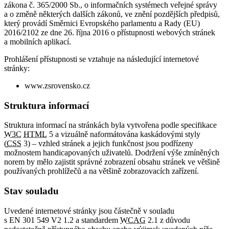
zákona č. 365/2000 Sb., o informačních systémech veřejné správy
a o změně některých dalších zákonů, ve znění pozdějších předpisů,
který provádí Směrnici Evropského parlamentu a Rady (EU)
2016/2102 ze dne 26. října 2016 o přístupnosti webových stránek
a mobilních aplikací.
Prohlášení přístupnosti se vztahuje na následující internetové
stránky:
www.zsrovensko.cz
Struktura informací
Struktura informací na stránkách byla vytvořena podle specifikace
W3C
HTML
5 a vizuálně naformátována kaskádovými styly
(
CSS
3) – vzhled stránek a jejich funkčnost jsou podřízeny
možnostem handicapovaných uživatelů. Dodržení výše zmíněných
norem by mělo zajistit správné zobrazení obsahu stránek ve většině
používaných prohlížečů a na většině zobrazovacích zařízení.
Stav souladu
Uvedené internetové stránky jsou částečně v souladu
s EN 301 549 V2 1.2 a standardem
WCAG
2.1 z důvodu