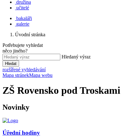
družina
učitelé
bakaláři
galerie
Úvodní stránka
Potřebujete vyhledat
něco jiného?
Hledaný výraz
Hledat
rozšířené vyhledávání
Mapa stránek
Mapa webu
ZŠ Rovensko pod Troskami
Novinky
Úřední hodiny