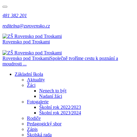
481 382 201
reditelna@zsrovensko.cz
Rovensko pod Troskami
Rovensko pod Troskami
Společně tvoříme cestu k poznání a
moudrosti ...
Základní škola
Aktuality
Žáci
Nenech to být
Nadaní žáci
Fotogalerie
Školní rok 2022⁄2023
Školní rok 2023⁄2024
Rodiče
Pedagogický sbor
Zápis
Školská rada