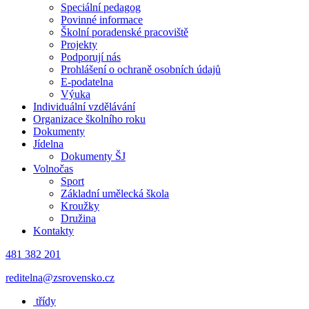
Speciální pedagog
Povinné informace
Školní poradenské pracoviště
Projekty
Podporují nás
Prohlášení o ochraně osobních údajů
E-podatelna
Výuka
Individuální vzdělávání
Organizace školního roku
Dokumenty
Jídelna
Dokumenty ŠJ
Volnočas
Sport
Základní umělecká škola
Kroužky
Družina
Kontakty
481 382 201
reditelna@zsrovensko.cz
třídy