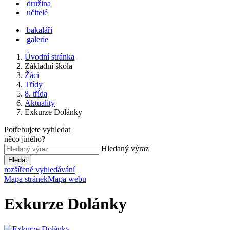
družina
učitelé
bakaláři
galerie
Úvodní stránka
Základní škola
Žáci
Třídy
8. třída
Aktuality
Exkurze Dolánky
Potřebujete vyhledat
něco jiného?
Hledaný výraz
Hledat
rozšířené vyhledávání
Mapa stránek
Mapa webu
Exkurze Dolánky