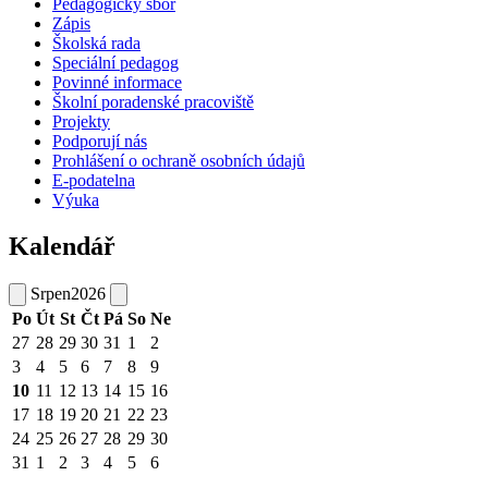
Pedagogický sbor
Zápis
Školská rada
Speciální pedagog
Povinné informace
Školní poradenské pracoviště
Projekty
Podporují nás
Prohlášení o ochraně osobních údajů
E-podatelna
Výuka
Kalendář
Srpen
2026
Po
Út
St
Čt
Pá
So
Ne
27
28
29
30
31
1
2
3
4
5
6
7
8
9
10
11
12
13
14
15
16
17
18
19
20
21
22
23
24
25
26
27
28
29
30
31
1
2
3
4
5
6