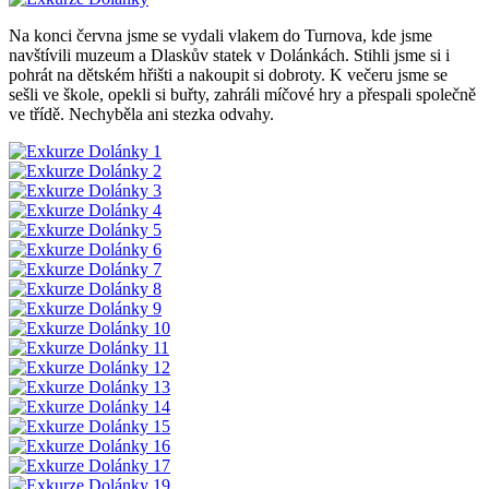
Na konci června jsme se vydali vlakem do Turnova, kde jsme
navštívili muzeum a Dlaskův statek v Dolánkách. Stihli jsme si i
pohrát na dětském hřišti a nakoupit si dobroty. K večeru jsme se
sešli ve škole, opekli si buřty, zahráli míčové hry a přespali společně
ve třídě. Nechyběla ani stezka odvahy.