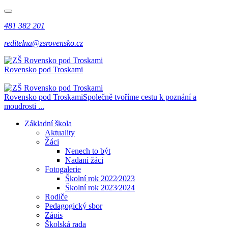
481 382 201
reditelna@zsrovensko.cz
Rovensko pod Troskami
Rovensko pod Troskami
Společně tvoříme cestu k poznání a
moudrosti ...
Základní škola
Aktuality
Žáci
Nenech to být
Nadaní žáci
Fotogalerie
Školní rok 2022⁄2023
Školní rok 2023⁄2024
Rodiče
Pedagogický sbor
Zápis
Školská rada