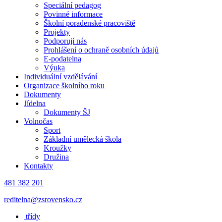
Speciální pedagog
Povinné informace
Školní poradenské pracoviště
Projekty
Podporují nás
Prohlášení o ochraně osobních údajů
E-podatelna
Výuka
Individuální vzdělávání
Organizace školního roku
Dokumenty
Jídelna
Dokumenty ŠJ
Volnočas
Sport
Základní umělecká škola
Kroužky
Družina
Kontakty
481 382 201
reditelna@zsrovensko.cz
třídy