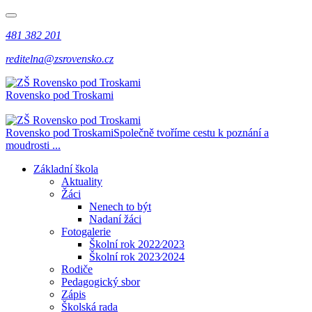
481 382 201
reditelna@zsrovensko.cz
Rovensko pod Troskami
Rovensko pod Troskami
Společně tvoříme cestu k poznání a
moudrosti ...
Základní škola
Aktuality
Žáci
Nenech to být
Nadaní žáci
Fotogalerie
Školní rok 2022⁄2023
Školní rok 2023⁄2024
Rodiče
Pedagogický sbor
Zápis
Školská rada