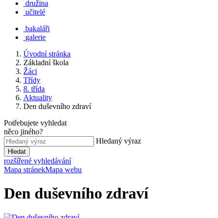
družina
učitelé
bakaláři
galerie
Úvodní stránka
Základní škola
Žáci
Třídy
8. třída
Aktuality
Den duševního zdraví
Potřebujete vyhledat
něco jiného?
Hledaný výraz
Hledat
rozšířené vyhledávání
Mapa stránek
Mapa webu
Den duševního zdraví