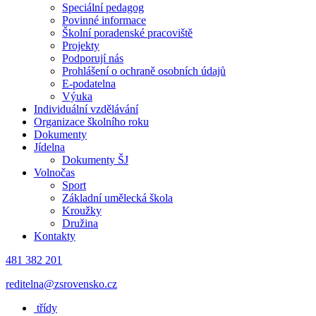
Speciální pedagog
Povinné informace
Školní poradenské pracoviště
Projekty
Podporují nás
Prohlášení o ochraně osobních údajů
E-podatelna
Výuka
Individuální vzdělávání
Organizace školního roku
Dokumenty
Jídelna
Dokumenty ŠJ
Volnočas
Sport
Základní umělecká škola
Kroužky
Družina
Kontakty
481 382 201
reditelna@zsrovensko.cz
třídy