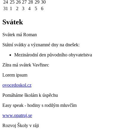
24
25
26
27
28
29
30
31
1
2
3
4
5
6
Svátek
Svátek má
Roman
Státní svátky a významné dny na dnešek:
Mezinárodní den původního obyvatelstva
Zítra má svátek
Vavřinec
Lorem ipsum
ovocedoskol.cz
Pomáháme školám k úspěchu
Easy speak - hodiny s rodilým mluvčím
www.opatruj.se
Rozvoj Školy v ráji