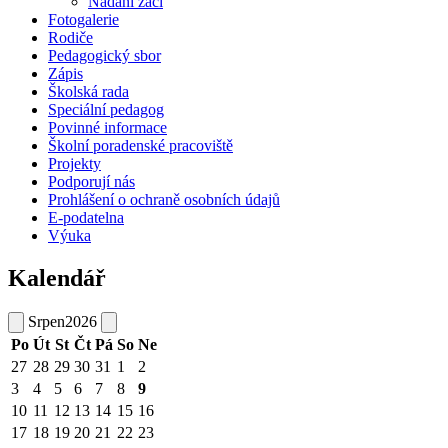
Nadaní žáci
Fotogalerie
Rodiče
Pedagogický sbor
Zápis
Školská rada
Speciální pedagog
Povinné informace
Školní poradenské pracoviště
Projekty
Podporují nás
Prohlášení o ochraně osobních údajů
E-podatelna
Výuka
Kalendář
Srpen
2026
Po
Út
St
Čt
Pá
So
Ne
27
28
29
30
31
1
2
3
4
5
6
7
8
9
10
11
12
13
14
15
16
17
18
19
20
21
22
23