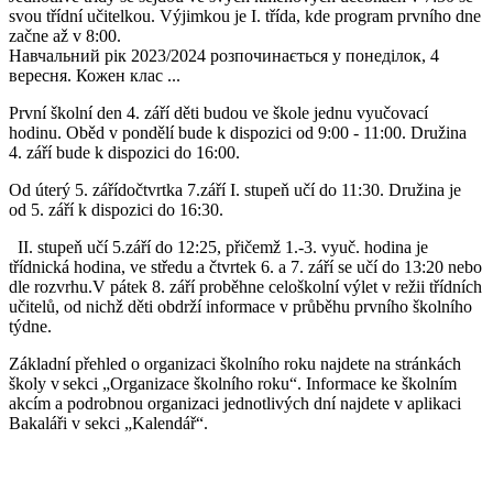
svou třídní učitelkou. Výjimkou je I. třída, kde program prvního dne
začne až v 8:00.
Навчальний рік 2023/2024 розпочинається у понеділок, 4
вересня. Кожен клас ...
První
školní den 4. září děti budou ve
škole
jednu vyučovací
hodinu. Oběd v pondělí bude k dispozici od 9:00 - 11:00. Družina
4. září bude k dispozici do 16:00.
Od
úterý 5. září
do
čtvrtk
a
7.
září
I. stupeň učí do 11:30
. Družina je
od 5. září k dispozici do 16:30.
II. stupeň
učí
5.září
do 12:25, přičemž 1.-3. vyuč.
hodina
je
třídnická hodina, ve středu a čtvrtek 6. a 7. září se učí do 13:20 nebo
dle
rozvrhu.
V
pátek 8. září proběhne
celoškolní
výlet v režii třídních
učitelů, od nichž děti obdrží informace v průběhu prvního školního
týdne.
Základní přehled
o organizaci školního roku najdete na stránkách
školy v sekci „Organizace
ško
l
ního
roku“
. Informace ke školním
akcí
m
a
podrobnou
organizaci jednotlivých dní najdete v aplikaci
Bakaláři v sekci
„
Kalendář
“
.