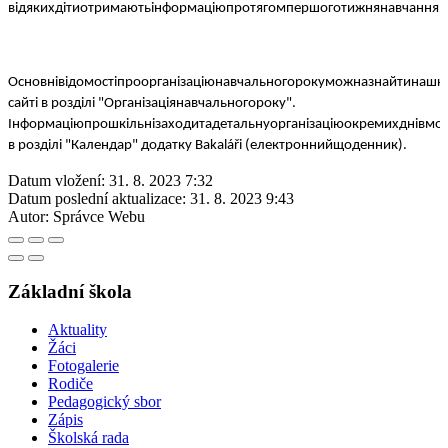
від
яких
діти
отримають
інформацію
протягом
першого
тижня
навчання
.
Основні
відомості
про
організацію
навчального
року
можна
знайти
на
шк
сайті
в
розділі
"
Організація
навчального
року
".
Інформацію
про
шкільні
заходи
та
детальну
організацію
окремих
днів
мо
в
розділі
"
Календар
"
додатку
Bakaláři (
електронний
щоденник
).
Datum vložení:
31. 8. 2023 7:32
Datum poslední aktualizace:
31. 8. 2023 9:43
Autor:
Správce Webu
Základní škola
Aktuality
Žáci
Fotogalerie
Rodiče
Pedagogický sbor
Zápis
Školská rada