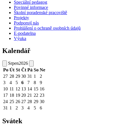
Speciální pedagog
Povinné informace
Školní poradenské pracoviště
Projekty
Podporují nás
Prohlášení o ochraně osobních údajů
E-podatelna
Výuka
Kalendář
Srpen
2026
Po
Út
St
Čt
Pá
So
Ne
27
28
29
30
31
1
2
3
4
5
6
7
8
9
10
11
12
13
14
15
16
17
18
19
20
21
22
23
24
25
26
27
28
29
30
31
1
2
3
4
5
6
Svátek