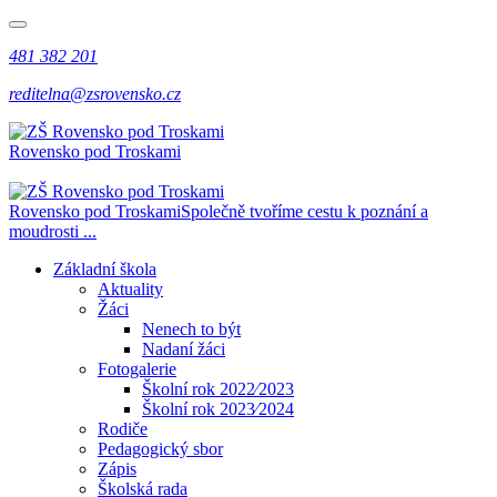
481 382 201
reditelna@zsrovensko.cz
Rovensko pod Troskami
Rovensko pod Troskami
Společně tvoříme cestu k poznání a
moudrosti ...
Základní škola
Aktuality
Žáci
Nenech to být
Nadaní žáci
Fotogalerie
Školní rok 2022⁄2023
Školní rok 2023⁄2024
Rodiče
Pedagogický sbor
Zápis
Školská rada