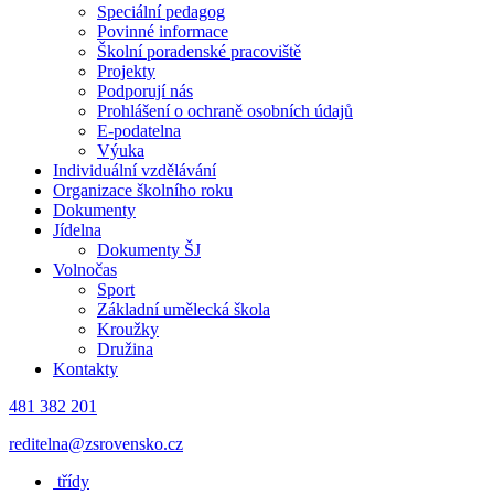
Speciální pedagog
Povinné informace
Školní poradenské pracoviště
Projekty
Podporují nás
Prohlášení o ochraně osobních údajů
E-podatelna
Výuka
Individuální vzdělávání
Organizace školního roku
Dokumenty
Jídelna
Dokumenty ŠJ
Volnočas
Sport
Základní umělecká škola
Kroužky
Družina
Kontakty
481 382 201
reditelna@zsrovensko.cz
třídy