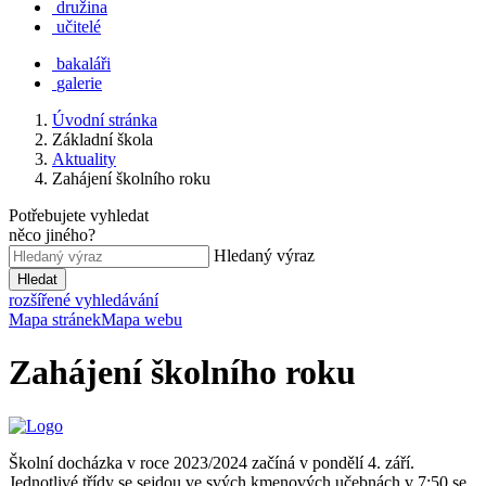
družina
učitelé
bakaláři
galerie
Úvodní stránka
Základní škola
Aktuality
Zahájení školního roku
Potřebujete vyhledat
něco jiného?
Hledaný výraz
Hledat
rozšířené vyhledávání
Mapa stránek
Mapa webu
Zahájení školního roku
Školní docházka v roce 2023/2024 začíná v pondělí 4. září.
Jednotlivé třídy se sejdou ve svých kmenových učebnách v 7:50 se