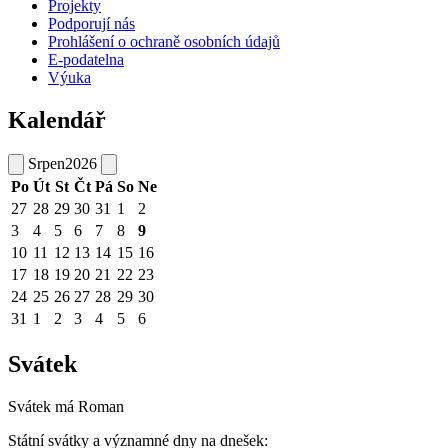
Projekty
Podporují nás
Prohlášení o ochraně osobních údajů
E-podatelna
Výuka
Kalendář
Srpen
2026
Po
Út
St
Čt
Pá
So
Ne
27
28
29
30
31
1
2
3
4
5
6
7
8
9
10
11
12
13
14
15
16
17
18
19
20
21
22
23
24
25
26
27
28
29
30
31
1
2
3
4
5
6
Svátek
Svátek má
Roman
Státní svátky a významné dny na dnešek: