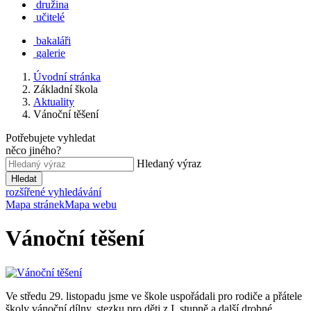
družina
učitelé
bakaláři
galerie
Úvodní stránka
Základní škola
Aktuality
Vánoční těšení
Potřebujete vyhledat
něco jiného?
Hledaný výraz
Hledat
rozšířené vyhledávání
Mapa stránek
Mapa webu
Vánoční těšení
Ve středu 29. listopadu jsme ve škole uspořádali pro rodiče a přátele
školy vánoční dílny, stezku pro děti z I. stupně a další drobné