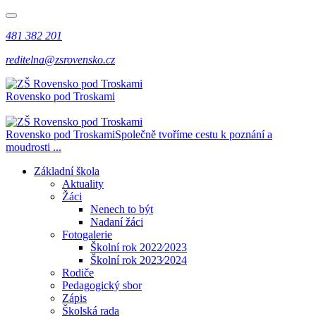
481 382 201
reditelna@zsrovensko.cz
Rovensko pod Troskami
Rovensko pod Troskami
Společně tvoříme cestu k poznání a
moudrosti ...
Základní škola
Aktuality
Žáci
Nenech to být
Nadaní žáci
Fotogalerie
Školní rok 2022⁄2023
Školní rok 2023⁄2024
Rodiče
Pedagogický sbor
Zápis
Školská rada