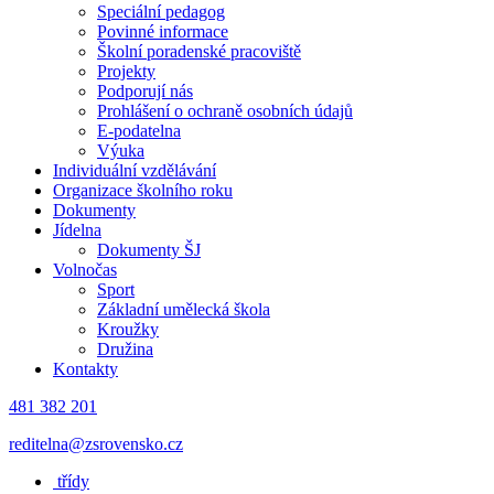
Speciální pedagog
Povinné informace
Školní poradenské pracoviště
Projekty
Podporují nás
Prohlášení o ochraně osobních údajů
E-podatelna
Výuka
Individuální vzdělávání
Organizace školního roku
Dokumenty
Jídelna
Dokumenty ŠJ
Volnočas
Sport
Základní umělecká škola
Kroužky
Družina
Kontakty
481 382 201
reditelna@zsrovensko.cz
třídy