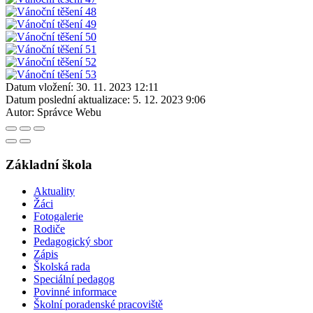
Datum vložení:
30. 11. 2023 12:11
Datum poslední aktualizace:
5. 12. 2023 9:06
Autor:
Správce Webu
Základní škola
Aktuality
Žáci
Fotogalerie
Rodiče
Pedagogický sbor
Zápis
Školská rada
Speciální pedagog
Povinné informace
Školní poradenské pracoviště