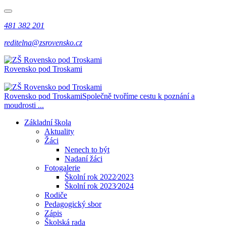
481 382 201
reditelna@zsrovensko.cz
Rovensko pod Troskami
Rovensko pod Troskami
Společně tvoříme cestu k poznání a
moudrosti ...
Základní škola
Aktuality
Žáci
Nenech to být
Nadaní žáci
Fotogalerie
Školní rok 2022⁄2023
Školní rok 2023⁄2024
Rodiče
Pedagogický sbor
Zápis
Školská rada