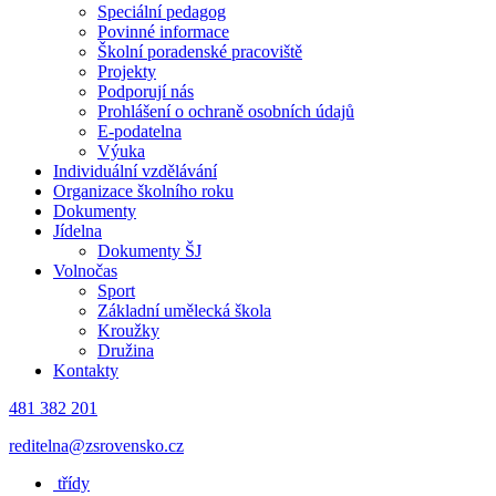
Speciální pedagog
Povinné informace
Školní poradenské pracoviště
Projekty
Podporují nás
Prohlášení o ochraně osobních údajů
E-podatelna
Výuka
Individuální vzdělávání
Organizace školního roku
Dokumenty
Jídelna
Dokumenty ŠJ
Volnočas
Sport
Základní umělecká škola
Kroužky
Družina
Kontakty
481 382 201
reditelna@zsrovensko.cz
třídy