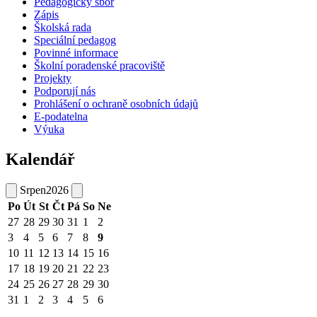
Pedagogický sbor
Zápis
Školská rada
Speciální pedagog
Povinné informace
Školní poradenské pracoviště
Projekty
Podporují nás
Prohlášení o ochraně osobních údajů
E-podatelna
Výuka
Kalendář
Srpen
2026
Po
Út
St
Čt
Pá
So
Ne
27
28
29
30
31
1
2
3
4
5
6
7
8
9
10
11
12
13
14
15
16
17
18
19
20
21
22
23
24
25
26
27
28
29
30
31
1
2
3
4
5
6