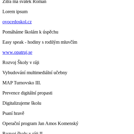
Zítra má svátek
Roman
Lorem ipsum
ovocedoskol.cz
Pomáháme školám k úspěchu
Easy speak - hodiny s rodilým mluvčím
www.opatruj.se
Rozvoj Školy v ráji
Vybudování multimediální učebny
MAP Turnovsko III.
Prevence digitální propasti
Digitalizujeme školu
Psaní hravě
Operační program Jan Amos Komenský
Rozvoj školy v ráji II.