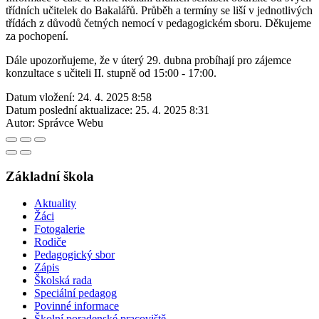
třídních učitelek do Bakalářů. Průběh a termíny se liší v jednotlivých
třídách z důvodů četných nemocí v pedagogickém sboru. Děkujeme
za pochopení.
Dále upozorňujeme, že v úterý 29. dubna probíhají pro zájemce
konzultace s učiteli II. stupně od 15:00 - 17:00.
Datum vložení:
24. 4. 2025 8:58
Datum poslední aktualizace:
25. 4. 2025 8:31
Autor:
Správce Webu
Základní škola
Aktuality
Žáci
Fotogalerie
Rodiče
Pedagogický sbor
Zápis
Školská rada
Speciální pedagog
Povinné informace
Školní poradenské pracoviště