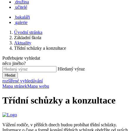
družina
učitelé
bakaláři
galerie
Úvodní stránka
Základní škola
Aktuality
Třídní schůzky a konzultace
Potřebujete vyhledat
něco jiného?
Hledaný výraz
Hledat
rozšířené vyhledávání
Mapa stránek
Mapa webu
Třídní schůzky a konzultace
Vážení rodiče, v příštích dnech budou probíhat třídní schůzky.
Informace o čase a formě konání třídních schůzek obdržíte od svých