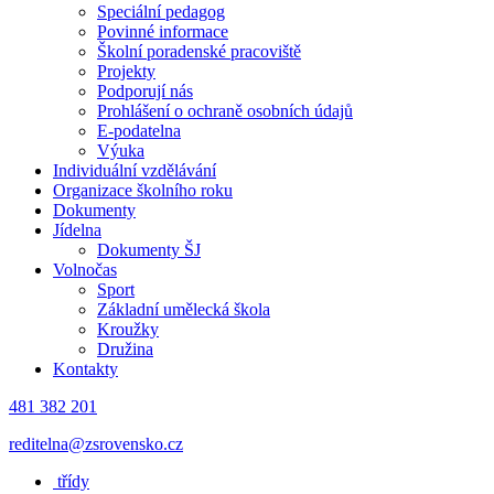
Speciální pedagog
Povinné informace
Školní poradenské pracoviště
Projekty
Podporují nás
Prohlášení o ochraně osobních údajů
E-podatelna
Výuka
Individuální vzdělávání
Organizace školního roku
Dokumenty
Jídelna
Dokumenty ŠJ
Volnočas
Sport
Základní umělecká škola
Kroužky
Družina
Kontakty
481 382 201
reditelna@zsrovensko.cz
třídy