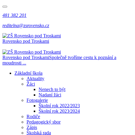
481 382 201
reditelna@zsrovensko.cz
Rovensko pod Troskami
Rovensko pod Troskami
Společně tvoříme cestu k poznání a
moudrosti ...
Základní škola
Aktuality
Žáci
Nenech to být
Nadaní žáci
Fotogalerie
Školní rok 2022⁄2023
Školní rok 2023⁄2024
Rodiče
Pedagogický sbor
Zápis
Školská rada