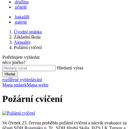
družina
učitelé
bakaláři
galerie
Úvodní stránka
Základní škola
Aktuality
Požární cvičení
Potřebujete vyhledat
něco jiného?
Hledaný výraz
Hledat
rozšířené vyhledávání
Mapa stránek
Mapa webu
Požární cvičení
Ve čtvrtek 23. června proběhlo požární cvičení a nácvik evakuace za
účasti SDH Rovensko p. Tr., SDH Hrubá Skála, HZS LK Turnov a