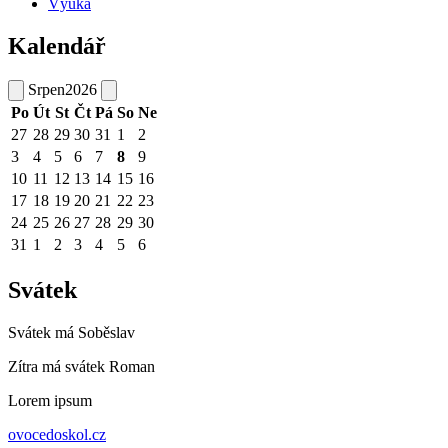
Výuka
Kalendář
Srpen
2026
Po
Út
St
Čt
Pá
So
Ne
27
28
29
30
31
1
2
3
4
5
6
7
8
9
10
11
12
13
14
15
16
17
18
19
20
21
22
23
24
25
26
27
28
29
30
31
1
2
3
4
5
6
Svátek
Svátek má
Soběslav
Zítra má svátek
Roman
Lorem ipsum
ovocedoskol.cz