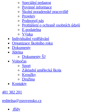
Speciální pedagog
Povinné informace
Školní poradenské pracoviště
Projekty
Podporují nás
Prohlášení o ochraně osobních údajů
E-podatelna
Výuka
Individuální vzdělávání
Organizace školního roku
Dokumenty
Jídelna
Dokumenty ŠJ
Volnočas
Sport
Základní umělecká škola
Kroužky
Družina
Kontakty
481 382 201
reditelna@zsrovensko.cz
třídy