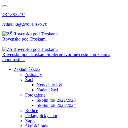
481 382 201
reditelna@zsrovensko.cz
Rovensko pod Troskami
Rovensko pod Troskami
Společně tvoříme cestu k poznání a
moudrosti ...
Základní škola
Aktuality
Žáci
Nenech to být
Nadaní žáci
Fotogalerie
Školní rok 2022⁄2023
Školní rok 2023⁄2024
Rodiče
Pedagogický sbor
Zápis
Školská rada