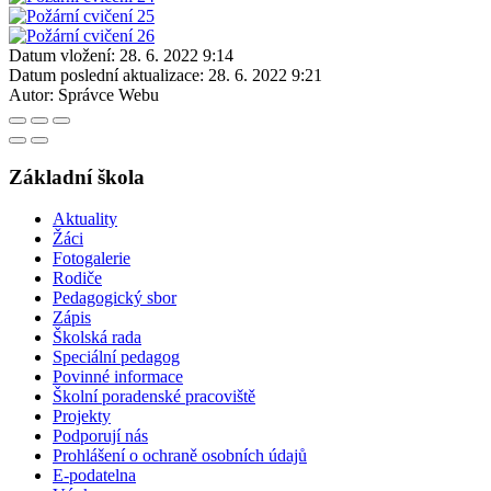
Datum vložení:
28. 6. 2022 9:14
Datum poslední aktualizace:
28. 6. 2022 9:21
Autor:
Správce Webu
Základní škola
Aktuality
Žáci
Fotogalerie
Rodiče
Pedagogický sbor
Zápis
Školská rada
Speciální pedagog
Povinné informace
Školní poradenské pracoviště
Projekty
Podporují nás
Prohlášení o ochraně osobních údajů
E-podatelna