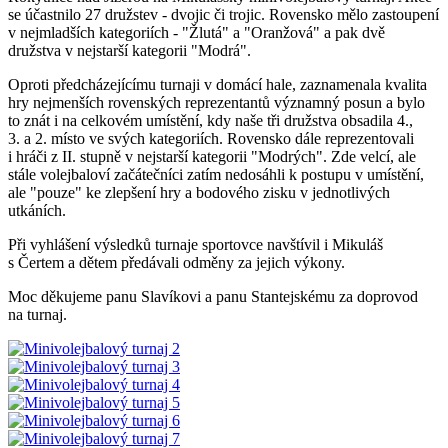
se účastnilo 27 družstev - dvojic či trojic. Rovensko mělo zastoupení
v nejmladších kategoriích - "Žlutá" a "Oranžová" a pak dvě
družstva v nejstarší kategorii "Modrá".
Oproti předcházejícímu turnaji v domácí hale, zaznamenala kvalita
hry nejmenších rovenských reprezentantů významný posun a bylo
to znát i na celkovém umístění, kdy naše tři družstva obsadila 4.,
3. a 2. místo ve svých kategoriích. Rovensko dále reprezentovali
i hráči z II. stupně v nejstarší kategorii "Modrých". Zde velcí, ale
stále volejbaloví začátečníci zatím nedosáhli k postupu v umístění,
ale "pouze" ke zlepšení hry a bodového zisku v jednotlivých
utkáních.
Při vyhlášení výsledků turnaje sportovce navštívil i Mikuláš
s Čertem a dětem předávali odměny za jejich výkony.
Moc děkujeme panu Slavíkovi a panu Stantejskému za doprovod
na turnaj.