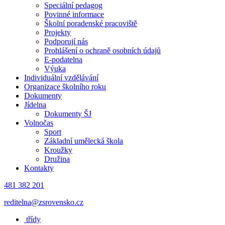
Speciální pedagog
Povinné informace
Školní poradenské pracoviště
Projekty
Podporují nás
Prohlášení o ochraně osobních údajů
E-podatelna
Výuka
Individuální vzdělávání
Organizace školního roku
Dokumenty
Jídelna
Dokumenty ŠJ
Volnočas
Sport
Základní umělecká škola
Kroužky
Družina
Kontakty
481 382 201
reditelna@zsrovensko.cz
třídy