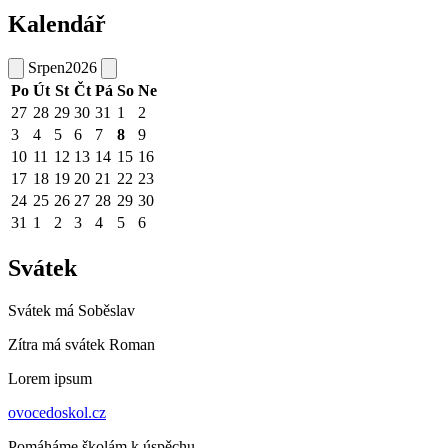
Kalendář
Srpen
2026
Po
Út
St
Čt
Pá
So
Ne
27
28
29
30
31
1
2
3
4
5
6
7
8
9
10
11
12
13
14
15
16
17
18
19
20
21
22
23
24
25
26
27
28
29
30
31
1
2
3
4
5
6
Svátek
Svátek má
Soběslav
Zítra má svátek
Roman
Lorem ipsum
ovocedoskol.cz
Pomáháme školám k úspěchu