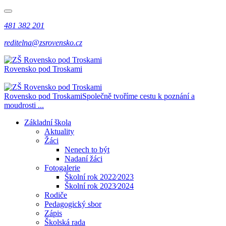
481 382 201
reditelna@zsrovensko.cz
Rovensko pod Troskami
Rovensko pod Troskami
Společně tvoříme cestu k poznání a
moudrosti ...
Základní škola
Aktuality
Žáci
Nenech to být
Nadaní žáci
Fotogalerie
Školní rok 2022⁄2023
Školní rok 2023⁄2024
Rodiče
Pedagogický sbor
Zápis
Školská rada