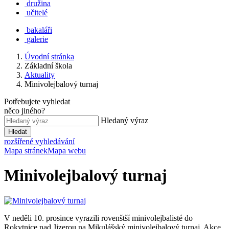
družina
učitelé
bakaláři
galerie
Úvodní stránka
Základní škola
Aktuality
Minivolejbalový turnaj
Potřebujete vyhledat
něco jiného?
Hledaný výraz
Hledat
rozšířené vyhledávání
Mapa stránek
Mapa webu
Minivolejbalový turnaj
V neděli 10. prosince vyrazili rovenštší minivolejbalisté do
Rokytnice nad Jizerou na Mikulášský minivolejbalový turnaj. Akce