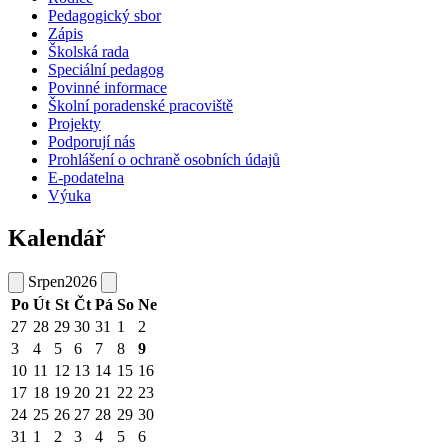
Pedagogický sbor
Zápis
Školská rada
Speciální pedagog
Povinné informace
Školní poradenské pracoviště
Projekty
Podporují nás
Prohlášení o ochraně osobních údajů
E-podatelna
Výuka
Kalendář
Srpen
2026
Po
Út
St
Čt
Pá
So
Ne
27
28
29
30
31
1
2
3
4
5
6
7
8
9
10
11
12
13
14
15
16
17
18
19
20
21
22
23
24
25
26
27
28
29
30
31
1
2
3
4
5
6