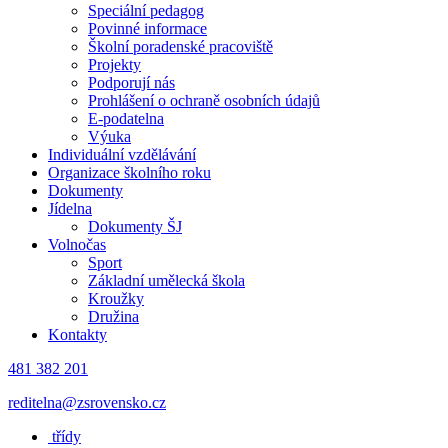
Speciální pedagog
Povinné informace
Školní poradenské pracoviště
Projekty
Podporují nás
Prohlášení o ochraně osobních údajů
E-podatelna
Výuka
Individuální vzdělávání
Organizace školního roku
Dokumenty
Jídelna
Dokumenty ŠJ
Volnočas
Sport
Základní umělecká škola
Kroužky
Družina
Kontakty
481 382 201
reditelna@zsrovensko.cz
třídy