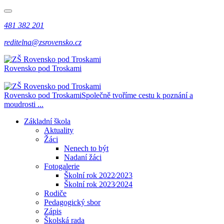
481 382 201
reditelna@zsrovensko.cz
Rovensko pod Troskami
Rovensko pod Troskami
Společně tvoříme cestu k poznání a
moudrosti ...
Základní škola
Aktuality
Žáci
Nenech to být
Nadaní žáci
Fotogalerie
Školní rok 2022⁄2023
Školní rok 2023⁄2024
Rodiče
Pedagogický sbor
Zápis
Školská rada