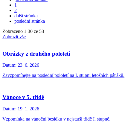
1
2
další stránka
poslední stránka
Zobrazeno
1
-
30
ze 53
Zobrazit vše
Obrázky z druhého pololetí
Datum:
23. 6. 2026
Zavzpomínejte na poslední pololetí na I. stupni letošních páťáků.
Vánoce v 5. třídě
Datum:
19. 1. 2026
Vzpomínka na vánoční besídku v nejstarší třídě I. stupně.