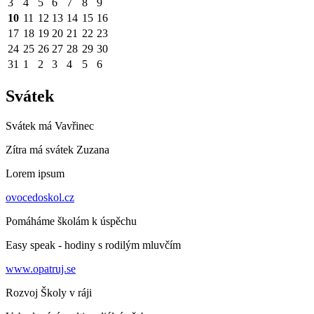
3
4
5
6
7
8
9
10
11
12
13
14
15
16
17
18
19
20
21
22
23
24
25
26
27
28
29
30
31
1
2
3
4
5
6
Svátek
Svátek má
Vavřinec
Zítra má svátek
Zuzana
Lorem ipsum
ovocedoskol.cz
Pomáháme školám k úspěchu
Easy speak - hodiny s rodilým mluvčím
www.opatruj.se
Rozvoj Školy v ráji