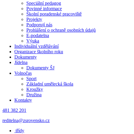
Speciální pedagog
Povinné informace
Školní poradenské pracoviště
Projekty
Podporují nás
Prohlášení o ochraně osobních údajů
E-podatelna
Výuka
Individuální vzdělávání
Organizace školního roku
Dokumenty
Jídelna
Dokumenty ŠJ
Volnočas
Sport
Základní umělecká škola
Kroužky
Družina
Kontakty
481 382 201
reditelna@zsrovensko.cz
třídy