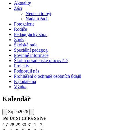
Aktuality
Žáci
Nenech to být
Nadaní žáci
Fotogalerie
Rodiče
Pedagogický sbor
Zápis
Školská rada
Speciální pedagog
Povinné informace
Školní poradenské pracoviště
Projekty
Podporují nás
Prohlášení o ochraně osobních údajů
E-podatelna
Výuka
Kalendář
Srpen
2026
Po
Út
St
Čt
Pá
So
Ne
27
28
29
30
31
1
2