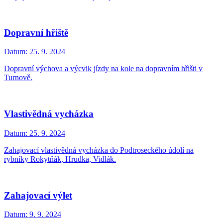
Dopravní hřiště
Datum:
25. 9. 2024
Dopravní výchova a výcvik jízdy na kole na dopravním hřišti v
Turnově.
Vlastivědná vycházka
Datum:
25. 9. 2024
Zahajovací vlastivědná vycházka do Podtroseckého údolí na
rybníky Rokytňák, Hrudka, Vidlák.
Zahajovací výlet
Datum:
9. 9. 2024