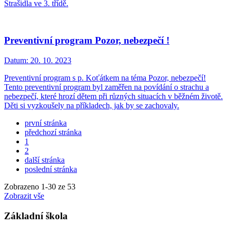
Strašidla ve 3. třídě.
Preventivní program Pozor, nebezpečí !
Datum:
20. 10. 2023
Preventivní program s p. Koťátkem na téma Pozor, nebezpečí!
Tento preventivní program byl zaměřen na povídání o strachu a
nebezpečí, které hrozí dětem při různých situacích v běžném životě.
Děti si vyzkoušely na příkladech, jak by se zachovaly.
první stránka
předchozí stránka
1
2
další stránka
poslední stránka
Zobrazeno
1
-
30
ze 53
Zobrazit vše
Základní škola