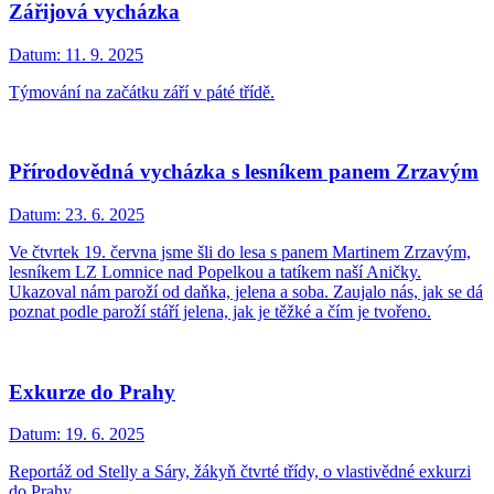
Zářijová vycházka
Datum:
11. 9. 2025
Týmování na začátku září v páté třídě.
Přírodovědná vycházka s lesníkem panem Zrzavým
Datum:
23. 6. 2025
Ve čtvrtek 19. června jsme šli do lesa s panem Martinem Zrzavým,
lesníkem LZ Lomnice nad Popelkou a tatíkem naší Aničky.
Ukazoval nám paroží od daňka, jelena a soba. Zaujalo nás, jak se dá
poznat podle paroží stáří jelena, jak je těžké a čím je tvořeno.
Exkurze do Prahy
Datum:
19. 6. 2025
Reportáž od Stelly a Sáry, žákyň čtvrté třídy, o vlastivědné exkurzi
do Prahy.