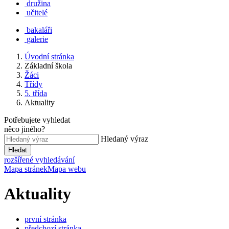
družina
učitelé
bakaláři
galerie
Úvodní stránka
Základní škola
Žáci
Třídy
5. třída
Aktuality
Potřebujete vyhledat
něco jiného?
Hledaný výraz
Hledat
rozšířené vyhledávání
Mapa stránek
Mapa webu
Aktuality
první stránka
předchozí stránka