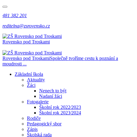
481 382 201
reditelna@zsrovensko.cz
Rovensko pod Troskami
Rovensko pod Troskami
Společně tvoříme cestu k poznání a
moudrosti ...
Základní škola
Aktuality
Žáci
Nenech to být
Nadaní žáci
Fotogalerie
Školní rok 2022⁄2023
Školní rok 2023⁄2024
Rodiče
Pedagogický sbor
Zápis
Školská rada