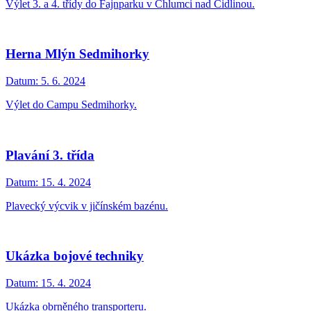
Výlet 3. a 4. třídy do Fajnparku v Chlumci nad Cidlinou.
Herna Mlýn Sedmihorky
Datum:
5. 6. 2024
Výlet do Campu Sedmihorky.
Plavání 3. třída
Datum:
15. 4. 2024
Plavecký výcvik v jičínském bazénu.
Ukázka bojové techniky
Datum:
15. 4. 2024
Ukázka obrněného transporteru.