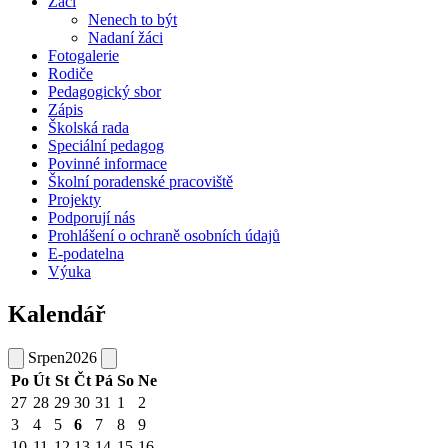
Žáci
Nenech to být
Nadaní žáci
Fotogalerie
Rodiče
Pedagogický sbor
Zápis
Školská rada
Speciální pedagog
Povinné informace
Školní poradenské pracoviště
Projekty
Podporují nás
Prohlášení o ochraně osobních údajů
E-podatelna
Výuka
Kalendář
Srpen
2026
Po
Út
St
Čt
Pá
So
Ne
27
28
29
30
31
1
2
3
4
5
6
7
8
9
10
11
12
13
14
15
16