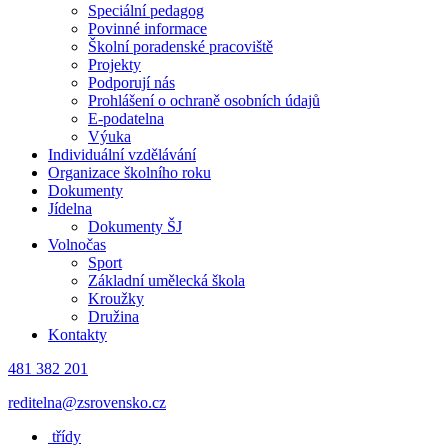
Speciální pedagog
Povinné informace
Školní poradenské pracoviště
Projekty
Podporují nás
Prohlášení o ochraně osobních údajů
E-podatelna
Výuka
Individuální vzdělávání
Organizace školního roku
Dokumenty
Jídelna
Dokumenty ŠJ
Volnočas
Sport
Základní umělecká škola
Kroužky
Družina
Kontakty
481 382 201
reditelna@zsrovensko.cz
třídy