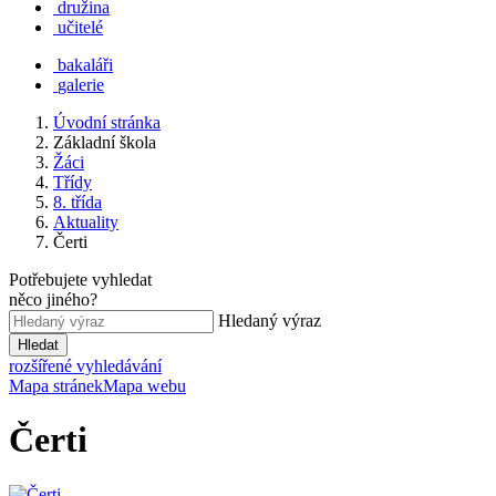
družina
učitelé
bakaláři
galerie
Úvodní stránka
Základní škola
Žáci
Třídy
8. třída
Aktuality
Čerti
Potřebujete vyhledat
něco jiného?
Hledaný výraz
Hledat
rozšířené vyhledávání
Mapa stránek
Mapa webu
Čerti