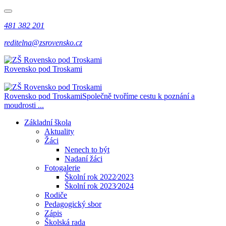
481 382 201
reditelna@zsrovensko.cz
Rovensko pod Troskami
Rovensko pod Troskami
Společně tvoříme cestu k poznání a
moudrosti ...
Základní škola
Aktuality
Žáci
Nenech to být
Nadaní žáci
Fotogalerie
Školní rok 2022⁄2023
Školní rok 2023⁄2024
Rodiče
Pedagogický sbor
Zápis
Školská rada