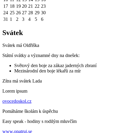
17
18
19
20
21
22
23
24
25
26
27
28
29
30
31
1
2
3
4
5
6
Svátek
Svátek má
Oldřiška
Státní svátky a významné dny na dnešek:
Světový den boje za zákaz jaderných zbraní
Mezinárodní den boje lékařů za mír
Zítra má svátek
Lada
Lorem ipsum
ovocedoskol.cz
Pomáháme školám k úspěchu
Easy speak - hodiny s rodilým mluvčím
www.opatruj.se