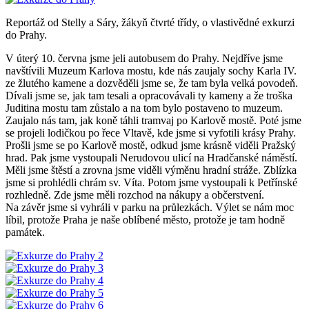
Reportáž od Stelly a Sáry, žákyň čtvrté třídy, o vlastivědné exkurzi
do Prahy.
V úterý 10. června jsme jeli autobusem do Prahy. Nejdříve jsme
navštívili Muzeum Karlova mostu, kde nás zaujaly sochy Karla IV.
ze žlutého kamene a dozvěděli jsme se, že tam byla velká povodeň.
Dívali jsme se, jak tam tesali a opracovávali ty kameny a že troška
Juditina mostu tam zůstalo a na tom bylo postaveno to muzeum.
Zaujalo nás tam, jak koně táhli tramvaj po Karlově mostě. Poté jsme
se projeli lodičkou po řece Vltavě, kde jsme si vyfotili krásy Prahy.
Prošli jsme se po Karlově mostě, odkud jsme krásně viděli Pražský
hrad. Pak jsme vystoupali Nerudovou ulicí na Hradčanské náměstí.
Měli jsme štěstí a zrovna jsme viděli výměnu hradní stráže. Zblízka
jsme si prohlédli chrám sv. Víta. Potom jsme vystoupali k Petřínské
rozhledně. Zde jsme měli rozchod na nákupy a občerstvení.
Na závěr jsme si vyhráli v parku na průlezkách. Výlet se nám moc
líbil, protože Praha je naše oblíbené město, protože je tam hodně
památek.