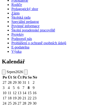
Fotogalerie
Rodiče
Pedagogický sbor
Zápis
Školská rada
Speciální pedagog
Povinné informace
Školní poradenské pracoviště
Projekty
Podporují nás
Prohlášení o ochraně osobních údajů
E-podatelna
Výuka
Kalendář
Srpen
2026
Po
Út
St
Čt
Pá
So
Ne
27
28
29
30
31
1
2
3
4
5
6
7
8
9
10
11
12
13
14
15
16
17
18
19
20
21
22
23
24
25
26
27
28
29
30