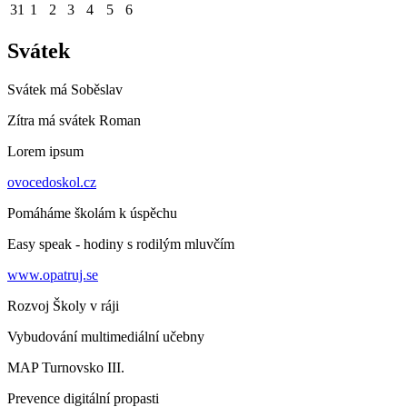
31
1
2
3
4
5
6
Svátek
Svátek má
Soběslav
Zítra má svátek
Roman
Lorem ipsum
ovocedoskol.cz
Pomáháme školám k úspěchu
Easy speak - hodiny s rodilým mluvčím
www.opatruj.se
Rozvoj Školy v ráji
Vybudování multimediální učebny
MAP Turnovsko III.
Prevence digitální propasti