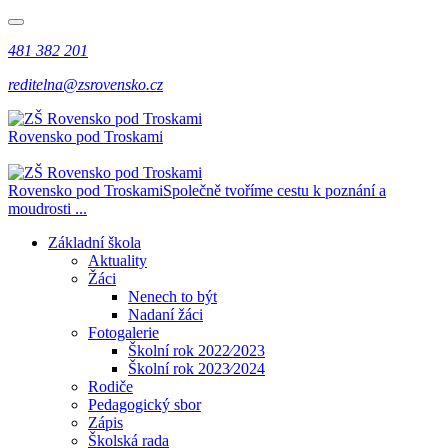
481 382 201
reditelna@zsrovensko.cz
Rovensko pod Troskami
Rovensko pod Troskami
Společně tvoříme cestu k poznání a
moudrosti ...
Základní škola
Aktuality
Žáci
Nenech to být
Nadaní žáci
Fotogalerie
Školní rok 2022⁄2023
Školní rok 2023⁄2024
Rodiče
Pedagogický sbor
Zápis
Školská rada