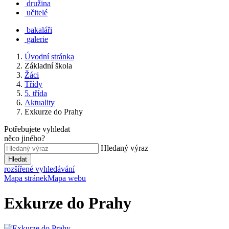
družina
učitelé
bakaláři
galerie
Úvodní stránka
Základní škola
Žáci
Třídy
5. třída
Aktuality
Exkurze do Prahy
Potřebujete vyhledat
něco jiného?
Hledaný výraz
Hledat
rozšířené vyhledávání
Mapa stránek
Mapa webu
Exkurze do Prahy