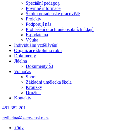
Speciální pedagog
Povinné informace
Školní poradenské pracoviště
Projekty
Podporují nás
Prohlášení o ochraně osobních údajů
E-podatelna
Výuka
Individuální vzdělávání
Organizace školního roku
Dokumenty
Jídelna
Dokumenty ŠJ
Volnočas
Sport
Základní umělecká škola
Kroužky
Družina
Kontakty
481 382 201
reditelna@zsrovensko.cz
třídy