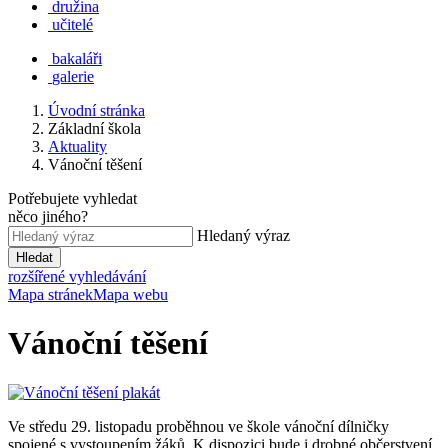
družina
učitelé
bakaláři
galerie
Úvodní stránka
Základní škola
Aktuality
Vánoční těšení
Potřebujete vyhledat
něco jiného?
Hledaný výraz
Hledat
rozšířené vyhledávání
Mapa stránek
Mapa webu
Vánoční těšení
Ve středu 29. listopadu proběhnou ve škole vánoční dílničky
spojené s vystoupením žáků. K dispozici bude i drobné občerstvení.