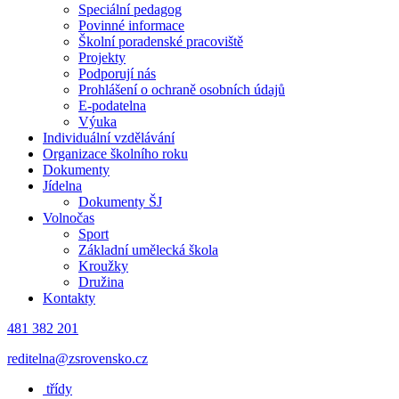
Speciální pedagog
Povinné informace
Školní poradenské pracoviště
Projekty
Podporují nás
Prohlášení o ochraně osobních údajů
E-podatelna
Výuka
Individuální vzdělávání
Organizace školního roku
Dokumenty
Jídelna
Dokumenty ŠJ
Volnočas
Sport
Základní umělecká škola
Kroužky
Družina
Kontakty
481 382 201
reditelna@zsrovensko.cz
třídy