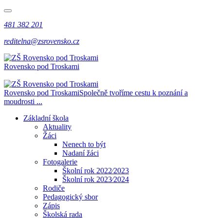
481 382 201
reditelna@zsrovensko.cz
Rovensko pod Troskami
Rovensko pod Troskami
Společně tvoříme cestu k poznání a
moudrosti ...
Základní škola
Aktuality
Žáci
Nenech to být
Nadaní žáci
Fotogalerie
Školní rok 2022⁄2023
Školní rok 2023⁄2024
Rodiče
Pedagogický sbor
Zápis
Školská rada