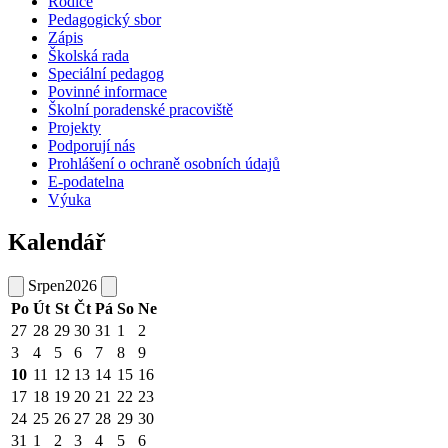
Rodiče
Pedagogický sbor
Zápis
Školská rada
Speciální pedagog
Povinné informace
Školní poradenské pracoviště
Projekty
Podporují nás
Prohlášení o ochraně osobních údajů
E-podatelna
Výuka
Kalendář
Srpen
2026
Po
Út
St
Čt
Pá
So
Ne
27
28
29
30
31
1
2
3
4
5
6
7
8
9
10
11
12
13
14
15
16
17
18
19
20
21
22
23
24
25
26
27
28
29
30
31
1
2
3
4
5
6