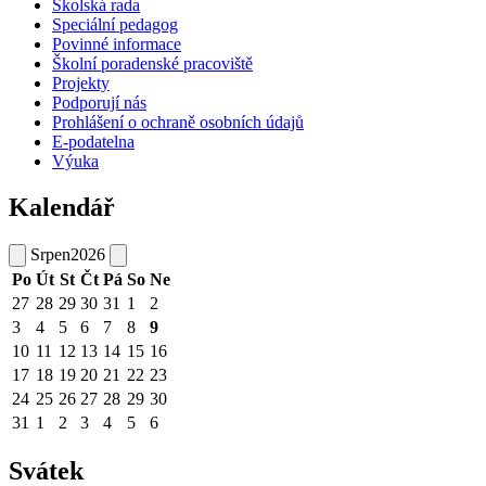
Školská rada
Speciální pedagog
Povinné informace
Školní poradenské pracoviště
Projekty
Podporují nás
Prohlášení o ochraně osobních údajů
E-podatelna
Výuka
Kalendář
Srpen
2026
Po
Út
St
Čt
Pá
So
Ne
27
28
29
30
31
1
2
3
4
5
6
7
8
9
10
11
12
13
14
15
16
17
18
19
20
21
22
23
24
25
26
27
28
29
30
31
1
2
3
4
5
6
Svátek