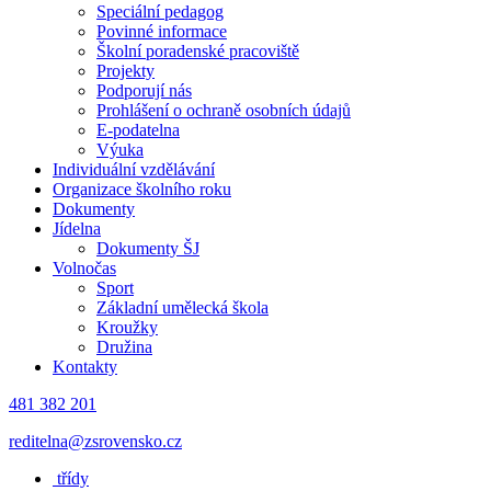
Speciální pedagog
Povinné informace
Školní poradenské pracoviště
Projekty
Podporují nás
Prohlášení o ochraně osobních údajů
E-podatelna
Výuka
Individuální vzdělávání
Organizace školního roku
Dokumenty
Jídelna
Dokumenty ŠJ
Volnočas
Sport
Základní umělecká škola
Kroužky
Družina
Kontakty
481 382 201
reditelna@zsrovensko.cz
třídy