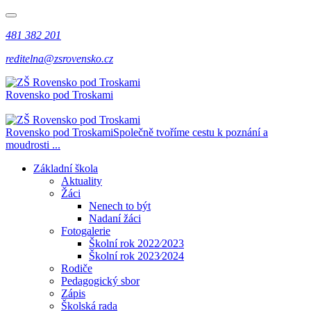
481 382 201
reditelna@zsrovensko.cz
Rovensko pod Troskami
Rovensko pod Troskami
Společně tvoříme cestu k poznání a
moudrosti ...
Základní škola
Aktuality
Žáci
Nenech to být
Nadaní žáci
Fotogalerie
Školní rok 2022⁄2023
Školní rok 2023⁄2024
Rodiče
Pedagogický sbor
Zápis
Školská rada