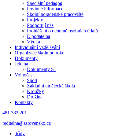
Speciální pedagog
Povinné informace
Školní poradenské pracoviště
Projekty
Podporují nás
Prohlášení o ochraně osobních údajů
E-podatelna
Výuka
Individuální vzdělávání
Organizace školního roku
Dokumenty
Jídelna
Dokumenty ŠJ
Volnočas
Sport
Základní umělecká škola
Kroužky
Družina
Kontakty
481 382 201
reditelna@zsrovensko.cz
třídy