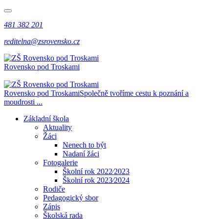
481 382 201
reditelna@zsrovensko.cz
Rovensko pod Troskami
Rovensko pod Troskami
Společně tvoříme cestu k poznání a
moudrosti ...
Základní škola
Aktuality
Žáci
Nenech to být
Nadaní žáci
Fotogalerie
Školní rok 2022⁄2023
Školní rok 2023⁄2024
Rodiče
Pedagogický sbor
Zápis
Školská rada