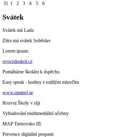
31
1
2
3
4
5
6
Svátek
Svátek má
Lada
Zítra má svátek
Soběslav
Lorem ipsum
ovocedoskol.cz
Pomáháme školám k úspěchu
Easy speak - hodiny s rodilým mluvčím
www.opatruj.se
Rozvoj Školy v ráji
Vybudování multimediální učebny
MAP Turnovsko III.
Prevence digitální propasti