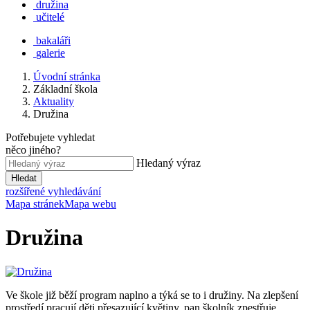
družina
učitelé
bakaláři
galerie
Úvodní stránka
Základní škola
Aktuality
Družina
Potřebujete vyhledat
něco jiného?
Hledaný výraz
Hledat
rozšířené vyhledávání
Mapa stránek
Mapa webu
Družina
Ve škole již běží program naplno a týká se to i družiny. Na zlepšení
prostředí pracují děti přesazující květiny, pan školník zpestřuje