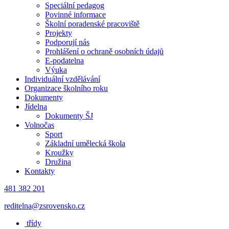
Speciální pedagog
Povinné informace
Školní poradenské pracoviště
Projekty
Podporují nás
Prohlášení o ochraně osobních údajů
E-podatelna
Výuka
Individuální vzdělávání
Organizace školního roku
Dokumenty
Jídelna
Dokumenty ŠJ
Volnočas
Sport
Základní umělecká škola
Kroužky
Družina
Kontakty
481 382 201
reditelna@zsrovensko.cz
třídy