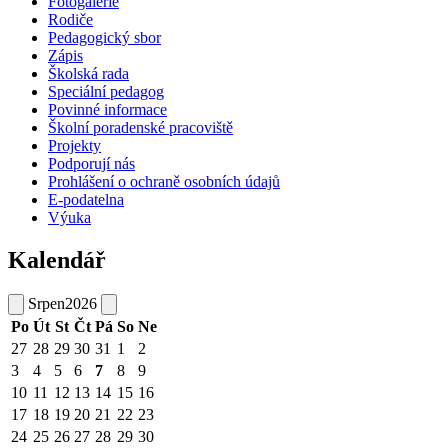
Fotogalerie
Rodiče
Pedagogický sbor
Zápis
Školská rada
Speciální pedagog
Povinné informace
Školní poradenské pracoviště
Projekty
Podporují nás
Prohlášení o ochraně osobních údajů
E-podatelna
Výuka
Kalendář
Srpen
2026
Po
Út
St
Čt
Pá
So
Ne
27
28
29
30
31
1
2
3
4
5
6
7
8
9
10
11
12
13
14
15
16
17
18
19
20
21
22
23
24
25
26
27
28
29
30