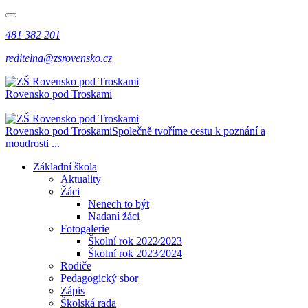
481 382 201
reditelna@zsrovensko.cz
Rovensko pod Troskami
Rovensko pod Troskami
Společně tvoříme cestu k poznání a
moudrosti ...
Základní škola
Aktuality
Žáci
Nenech to být
Nadaní žáci
Fotogalerie
Školní rok 2022⁄2023
Školní rok 2023⁄2024
Rodiče
Pedagogický sbor
Zápis
Školská rada